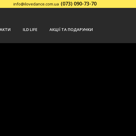
(073) 090-73-70
info@ilovedance.com.ua
Заказать обратный звонок
АКТИ
ILD LIFE
АКЦІЇ ТА ПОДАРУНКИ