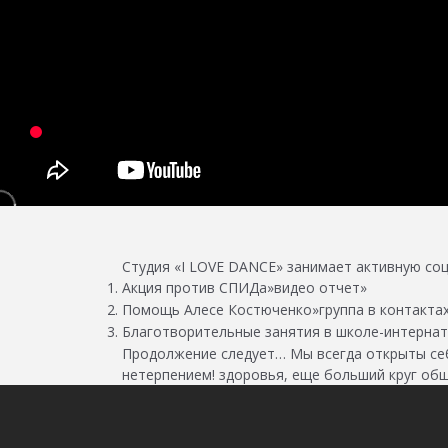
Студия «I LOVE DANCE» занимает активную со
Акция против СПИДа»видео отчет»
Помощь Алесе Костюченко»группа в контакта
Благотворительные занятия в школе-интерна
Продолжение следует… Мы всегда открыты себе
нетерпением! здоровья, еще больший круг об