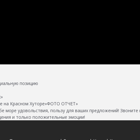
циальную позицию
х»
те на Красном Хуторе»ФОТО ОТЧЕТ»
 море удовольствия, пользу для ваших предложений! Звоните п
щения и только положительные эмоции!