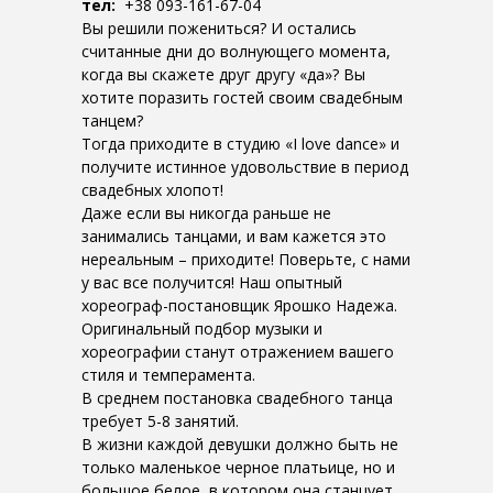
тел:
+38 093-161-67-04
Вы решили пожениться? И остались
считанные дни до волнующего момента,
когда вы скажете друг другу «да»? Вы
хотите поразить гостей своим свадебным
танцем?
Тогда приходите в студию «I love dance» и
получите истинное удовольствие в период
свадебных хлопот!
Даже если вы никогда раньше не
занимались танцами, и вам кажется это
нереальным – приходите! Поверьте, с нами
у вас все получится! Наш опытный
хореограф-постановщик Ярошко Надежа.
Оригинальный подбор музыки и
хореографии станут отражением вашего
стиля и темперамента.
В среднем постановка свадебного танца
требует 5-8 занятий.
В жизни каждой девушки должно быть не
только маленькое черное платьице, но и
большое белое, в котором она станцует