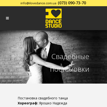
(073) 090-73-70
info@ilovedance.com.ua
Заказать обратный звонок
Свадебные
постановки
Постановка свадебного танца
Хореограф:
Ярошко Надежда