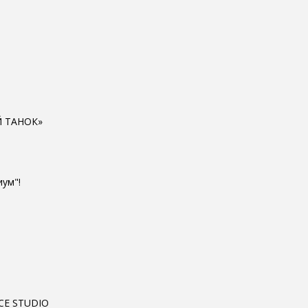
Й ТАНОК»
ум"!
NCE STUDIO