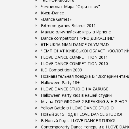
"RE'ФОРМА-2010"
Чемпионат Мира "Стрит шоу"
Киев-Dance
«Dance Games»
Еxtreme games Belarus 2011
Малые олимпийские игры в Ирпене
Dance competitions “PRO'ДВИЖЕНИЕ”
6TH UKRAINIAN DANCE OLYMPIAD
ЧЕМПІОНАТ КИЇВСЬКОЇ ОБЛАСТІ «ЗОЛОТИ
I LOVE DANCE COMPETITION 2011
I LOVE DANCE COMPETITION 2010
ILD Competition 2009
Познавательная поездка В "Экспериментани
Halloween Party 18+
I LOVE DANCE STUDIO НА ZARUBE
Halloween Party Kids в нашей студии
Мы на TOP GROOVE 2 BREAKING & HIP HOP
Yellow Battle в I LOVE DANCE STUDIO
Новый 2015 Год в I LOVE DANCE STUDIO!
В Новый Год с I LOVE DANCE STUDIO!
Contemporarty Dance теперь и в I LOVE DA